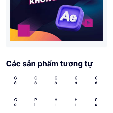
Các sản phẩm tương tự
G
G
G
G
G
Ó
Ó
Ó
Ó
Ó
I
I
I
I
I
T
T
H
H
T
À
I
I
Ì
H
G
P
H
H
G
I
Ề
Ệ
N
Ư
Ó
L
I
I
Ó
N
U
U
H
V
I
U
Ệ
Ệ
I
G
Đ
Ứ
Ả
I