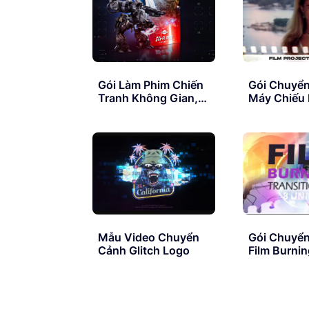
Gói Làm Phim Chiến
Gói Chuyể
Tranh Không Gian,
Máy Chiếu 
Khoa Học Viễn
Film Projec
Tưởng Siêu Lớn –
Transitions
BIGFILMS SCI-FI
Infinity Pack
Mẫu Video Chuyển
Gói Chuyể
Cảnh Glitch Logo
Film Burni
Transition