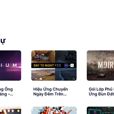
tự
ng Ống
Hiệu Ứng Chuyển
Gói Lớp Phủ
áng –
Ngày Đêm Trên
Ứng Bùn Đất
ck Radium
Premiere – Day To
Bẩn Trên Ốn
ares
Night Effects
150 Organic 
Compositin
Elements Of