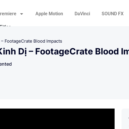
remiere
Apple Motion
DaVinci
SOUND FX
Titles
Transitions
ị – FootageCrate Blood Impacts
inh Dị – FootageCrate Blood I
Video Displays
ented