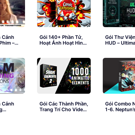
Dirts & Scra
MotionVFX
n Cảnh
Gói 140+ Phần Tử,
Gói Thư Việ
Phim –
Hoạt Ảnh Hoạt Hình
HUD – Ultim
tor
– Busyboxx V26
Library For P
Comic Explosions
Pro
n Cảnh
Gói Các Thành Phần,
Gói Combo 
ng
Trang Trí Cho Video
1-6. Neptun’s
s 4K
– AEJuice Shape
Editing Pack
Elements 2
Collection