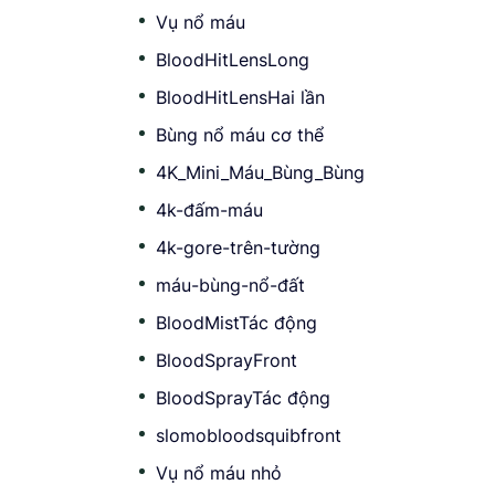
Vụ nổ máu
BloodHitLensLong
BloodHitLensHai lần
Bùng nổ máu cơ thể
4K_Mini_Máu_Bùng_Bùng
4k-đấm-máu
4k-gore-trên-tường
máu-bùng-nổ-đất
BloodMistTác động
BloodSprayFront
BloodSprayTác động
slomobloodsquibfront
Vụ nổ máu nhỏ