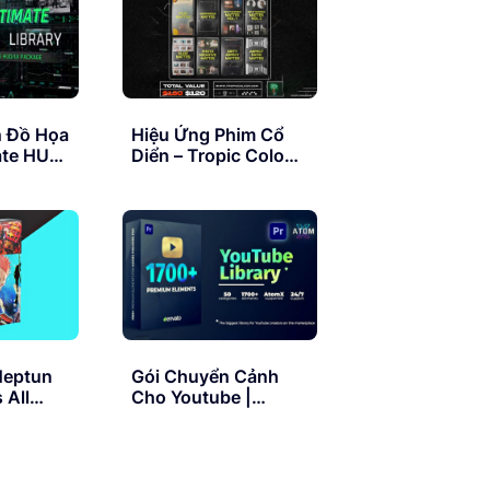
tches
n Đồ Họa
Hiệu Ứng Phim Cổ
ate HUD
Diển – Tropic Colour
remiere
MATTES
COLLECTION
Neptun
Gói Chuyển Cảnh
 All
Cho Youtube |
Transitions V2.1 –
AtomX