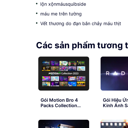
lộn xộnmáusquibside
máu me trên tường
Vết thương do đạn bắn chảy máu thịt
Các sản phẩm tương 
Gói Motion Bro 4
Gói Hiệu Ứ
Packs Collection
Kinh Ánh S
2023 Updates Vip
RocketSto
4K Lens Fl