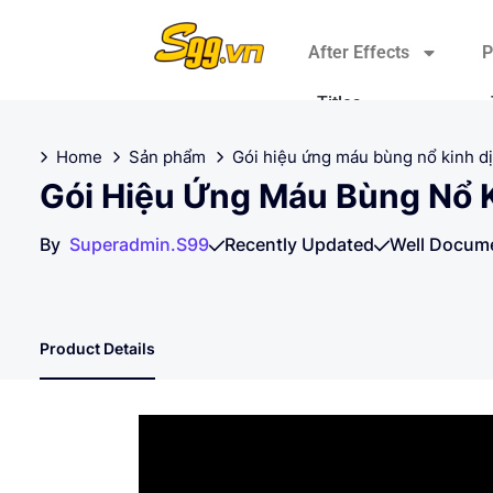
After Effects
P
Titles
Elements
Home
Sản phẩm
Gói hiệu ứng máu bùng nổ kinh d
Gói Hiệu Ứng Máu Bùng Nổ K
Plugins
By
Superadmin.s99
Recently Updated
Well Docum
Transitions
Broadcast Packages
Product Details