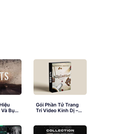
 Hiệu
Gói Phần Tử Trang
 Và Bụi
Trí Video Kinh Dị –
g Kính –
MotionVFX
Static
MSplatter 4K
g
Collection
 Lens