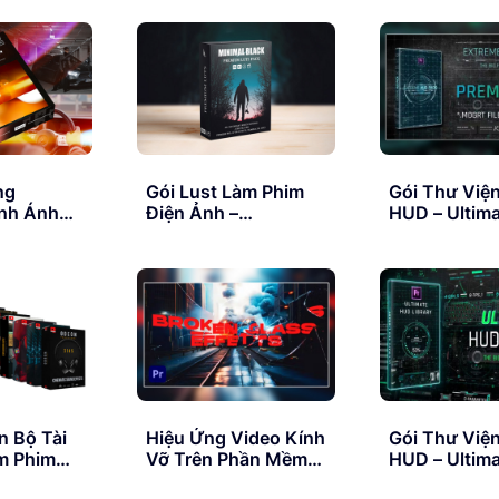
HIC
Film Grain Pack
Backgrounds
(Grain, Overlays,
AtomX
AL
Textures)
ng
Gói Lust Làm Phim
Gói Thư Việ
nh Ánh
Điện Ảnh –
HUD – Ultim
–
Minimalist Cinematic
Library For P
 Don
Film Look Moody
Pro V1.5
nsition
Video LUTs Pack
res
 Bộ Tài
Hiệu Ứng Video Kính
Gói Thư Việ
m Phim
Vỡ Trên Phần Mềm
HUD – Ultim
Premiere
Library For P