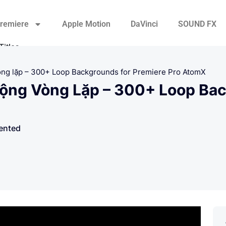
remiere
Apple Motion
DaVinci
SOUND FX
Titles
Transitions
òng lặp – 300+ Loop Backgrounds for Premiere Pro AtomX
ộng Vòng Lặp – 300+ Loop Bac
Video Displays
ented