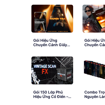
Tropic Colour
ANAMORP
MATTES
FLARES –
COLLECTION
VFXCENTR
Gói Hiệu Ứng
Gói Hiệu Ứ
Chuyển Cảnh Giấy
Chuyển Cả
Cháy – Blindusk –
Sáng Vàng 
Burning Paper
Alexandru
Transitions
Organic Tra
Golden Fla
Gói 150 Lớp Phủ
Combo Trọn
Hiệu Ứng Cổ Điển –
Nguyên Là
Cinepacks Vintage
Tuyệt Vời –