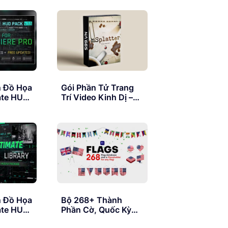
 Pack –
Premiere
n Đồ Họa
Gói Phần Tử Trang
ate HUD
Trí Video Kinh Dị –
remiere
MotionVFX
MSplatter 4K
Collection
n Đồ Họa
Bộ 268+ Thành
ate HUD
Phần Cờ, Quốc Kỳ
remiere
Các Loại Cho Phần