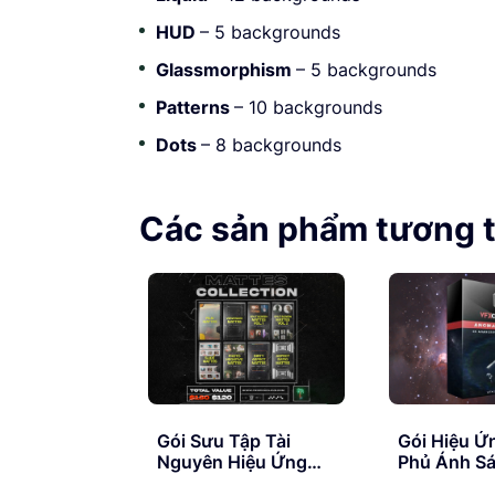
HUD
– 5 backgrounds
Glassmorphism
– 5 backgrounds
Patterns
– 10 backgrounds
Dots
– 8 backgrounds
Các sản phẩm tương 
Gói Sưu Tập Tài
Gói Hiệu Ứ
Nguyên Hiệu Ứng
Phủ Ánh S
Phim Cổ Diển –
Nổ 4k – 4K