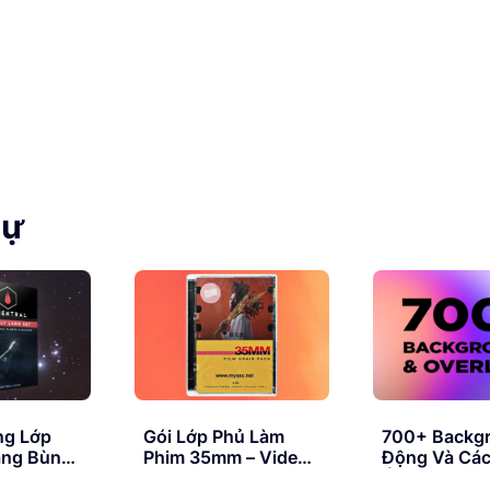
tự
ng Lớp
Gói Lớp Phủ Làm
700+ Backg
áng Bùng
Phim 35mm – Video
Động Và Các
Milkshake 35mm
Ứng Lớp Phủ