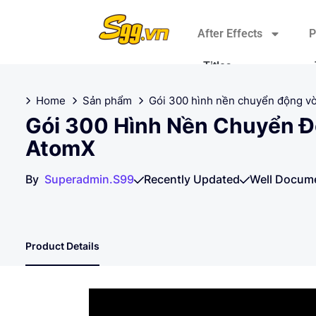
After Effects
P
Titles
Elements
Home
Sản phẩm
Gói 300 hình nền chuyển động v
Gói 300 Hình Nền Chuyển Đ
Plugins
AtomX
Transitions
By
Superadmin.s99
Recently Updated
Well Docum
Broadcast Packages
Product Details