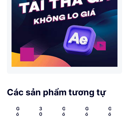
Các sản phẩm tương tự
G
3
G
G
G
Ó
0
Ó
Ó
Ó
I
0
I
I
I
T
+
5
L
5