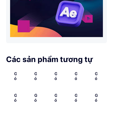
Các sản phẩm tương tự
G
G
G
G
G
Ó
Ó
Ó
Ó
Ó
I
I
I
I
I
L
1
T
H
T
À
5
À
I
H
G
G
G
G
G
M
0
I
Ệ
Ư
Ó
Ó
Ó
Ó
Ó
P
L
N
U
V
I
I
I
I
I
H
Ớ
G
Ứ
I
1
H
T
C
L
I
P
U
N
Ệ